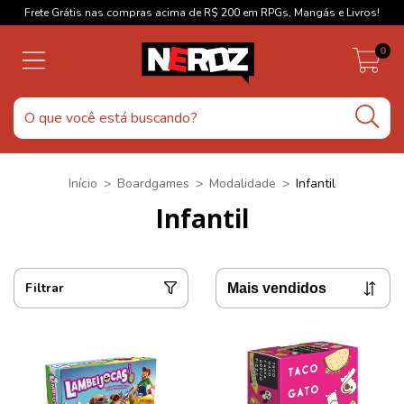
Frete Grátis nas compras acima de R$ 200 em RPGs, Mangás e Livros!
0
Início
>
Boardgames
>
Modalidade
>
Infantil
Infantil
Filtrar