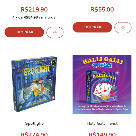
R$219,90
R$55,00
4
x de
R$54,98
sem juros
Spotlight
Halli Galli Twist
R$274,90
R$149,90