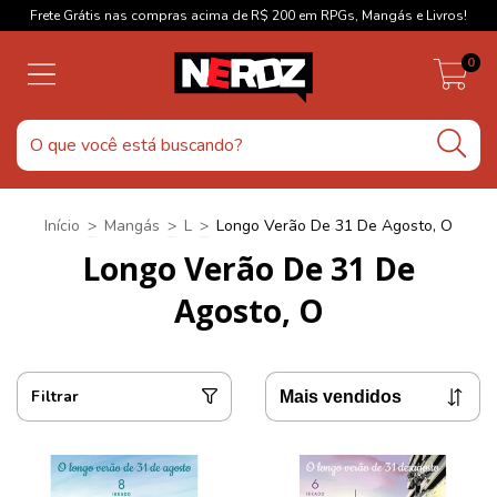
Frete Grátis nas compras acima de R$ 200 em RPGs, Mangás e Livros!
0
Início
>
Mangás
>
L
>
Longo Verão De 31 De Agosto, O
Longo Verão De 31 De
Agosto, O
Filtrar