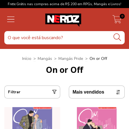
Frete Grátis nas compras acima de R$ 200 em RPGs, Mangás e Livros!
0
Início
>
Mangás
>
Mangás Pride
>
On or Off
On or Off
Filtrar