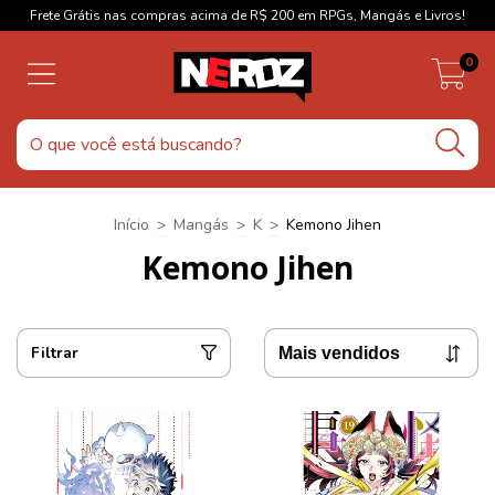
Frete Grátis nas compras acima de R$ 200 em RPGs, Mangás e Livros!
0
Início
>
Mangás
>
K
>
Kemono Jihen
Kemono Jihen
Filtrar