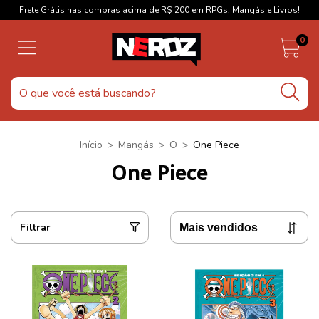
Frete Grátis nas compras acima de R$ 200 em RPGs, Mangás e Livros!
0
Início
>
Mangás
>
O
>
One Piece
One Piece
Filtrar