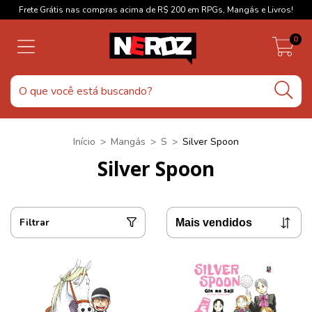
Frete Grátis nas compras acima de R$ 200 em RPGs, Mangás e Livros!
0
Início
>
Mangás
>
S
>
Silver Spoon
Silver Spoon
Filtrar