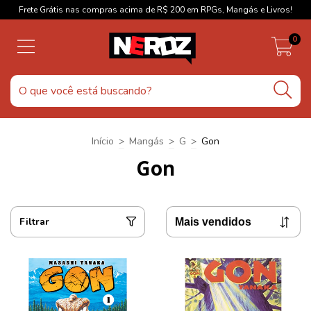
Frete Grátis nas compras acima de R$ 200 em RPGs, Mangás e Livros!
0
Início
>
Mangás
>
G
>
Gon
Gon
Filtrar