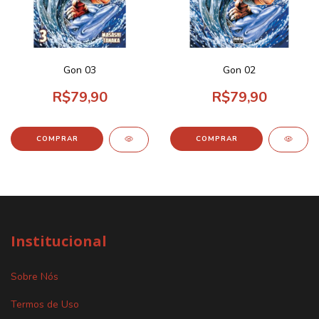
Gon 03
Gon 02
R$79,90
R$79,90
Institucional
Sobre Nós
Termos de Uso