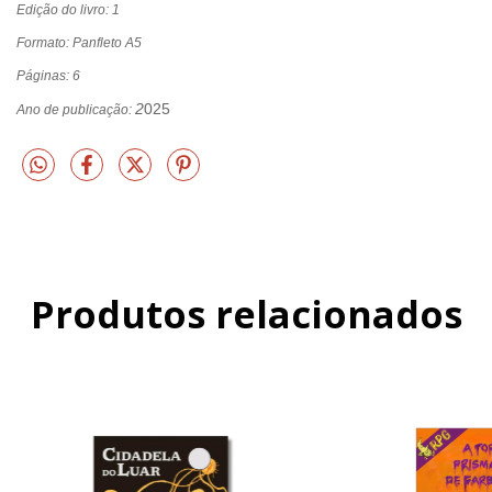
Edição do livro: 1
Formato: Panfleto A5
Páginas: 6
2
025
Ano de publicação:
Produtos relacionados