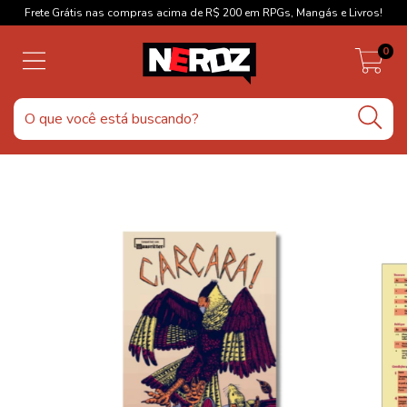
Frete Grátis nas compras acima de R$ 200 em RPGs, Mangás e Livros!
0