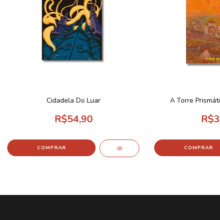
Cidadela Do Luar
A Torre Prismáti
R$54,90
R$3