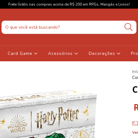
Frete Grátis nas compras acima de R$ 200 em RPGs, Mangás e Livros!
Card Game
Acessórios
Decorações
Pr
Iní
Co
C
Ver