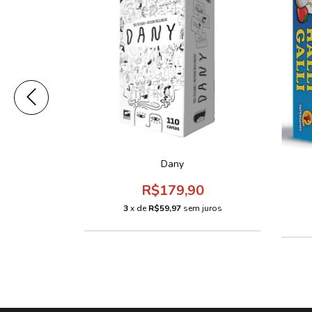
Dany
0
R$179,90
 juros
3
x de
R$59,97
sem juros