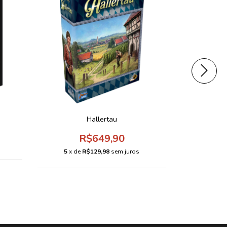
Hallertau
R$649,90
5
x de
R$129,98
sem juros
5
x d