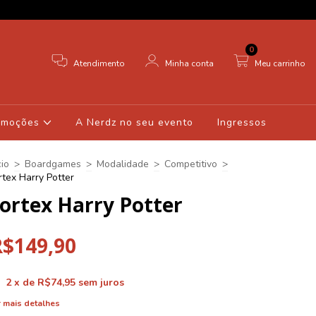
0
Atendimento
Minha conta
Meu carrinho
omoções
A Nerdz no seu evento
Ingressos
cio
>
Boardgames
>
Modalidade
>
Competitivo
>
rtex Harry Potter
ortex Harry Potter
R$149,90
2
x de
R$74,95
sem juros
 mais detalhes