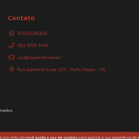
Contato
555130281426
(51) 3028-1426
sac@lojanerdz.com.br
Rua Sarmento Leite, 627 - Porto Alegre - RS
ervados.
r por este site
você aceita o uso de cookies
para agilizar a sua experiência de