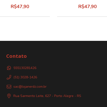
R$47,90
R$47,90
Contato
555130281426
(51) 3028-1426
sac@lojanerdz.com.br
Rua Sarmento Leite, 627 - Porto Alegre - RS