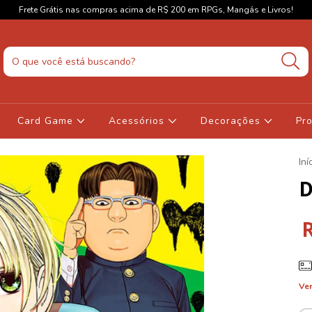
Frete Grátis nas compras acima de R$ 200 em RPGs, Mangás e Livros!
Card Game
Acessórios
Decorações
Pr
Iní
D
Ver