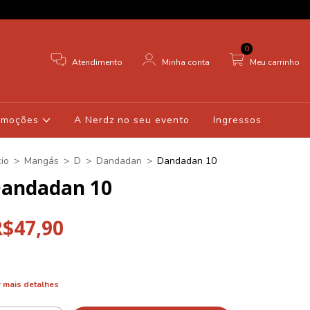
0
Atendimento
Minha conta
Meu carrinho
omoções
A Nerdz no seu evento
Ingressos
cio
>
Mangás
>
D
>
Dandadan
>
Dandadan 10
andadan 10
R$47,90
 mais detalhes