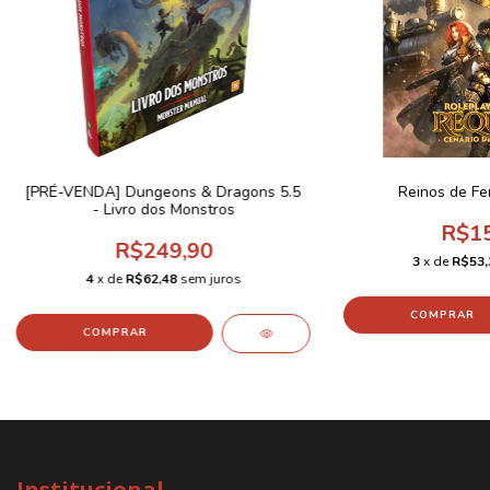
[PRÉ-VENDA] Dungeons & Dragons 5.5
Reinos de Fe
- Livro dos Monstros
R$15
R$249,90
3
x de
R$53,
4
x de
R$62,48
sem juros
Institucional