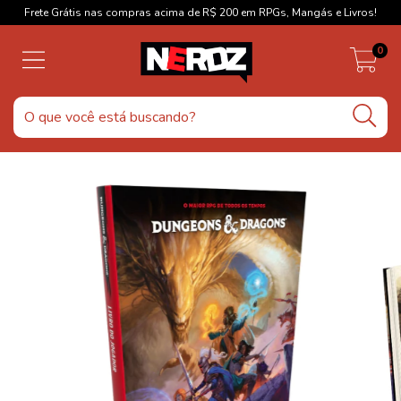
Frete Grátis nas compras acima de R$ 200 em RPGs, Mangás e Livros!
0