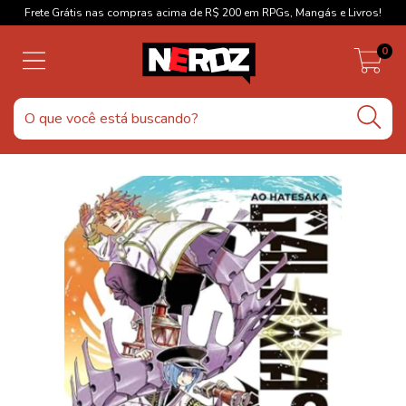
Frete Grátis nas compras acima de R$ 200 em RPGs, Mangás e Livros!
0