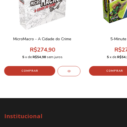
MicroMacro - A Cidade do Crime
5-Minute
R$274,90
R$27
5
x de
R$54,98
sem juros
5
x de
R$54,
Institucional