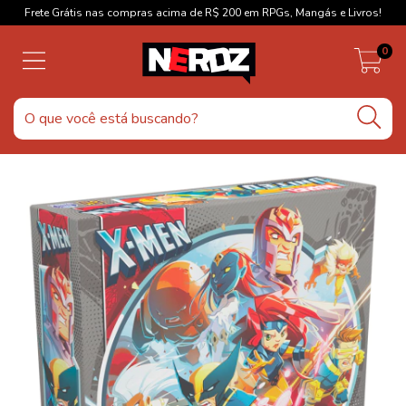
Frete Grátis nas compras acima de R$ 200 em RPGs, Mangás e Livros!
0