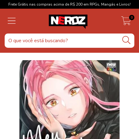
Frete Grátis nas compras acima de R$ 200 em RPGs, Mangás e Livros!
0