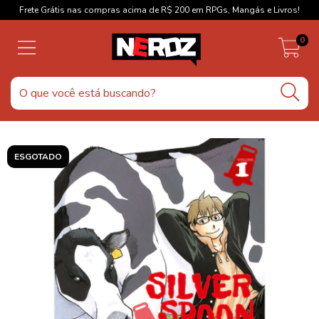
Frete Grátis nas compras acima de R$ 200 em RPGs, Mangás e Livros!
0
ESGOTADO