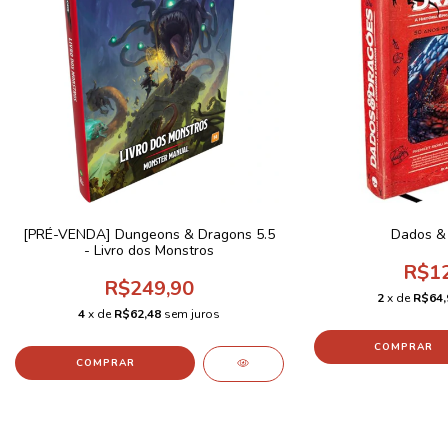
[PRÉ-VENDA] Dungeons & Dragons 5.5
Dados &
- Livro dos Monstros
R$12
R$249,90
2
x de
R$64,
4
x de
R$62,48
sem juros