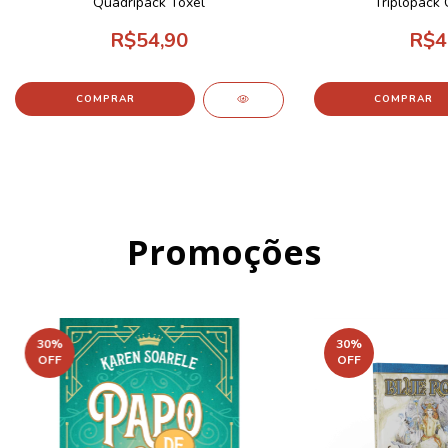
Quadripack Toxel
Triplopack
R$54,90
R$4
Promoções
30
%
30
%
OFF
OFF