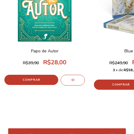
Papo de Autor
Blue
R$28,00
R$39,90
R$249,90
3
x de
R$58,