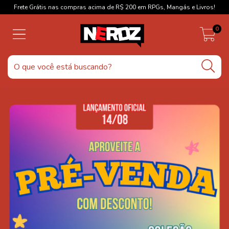
Frete Grátis nas compras acima de R$ 200 em RPGs, Mangás e Livros!
0